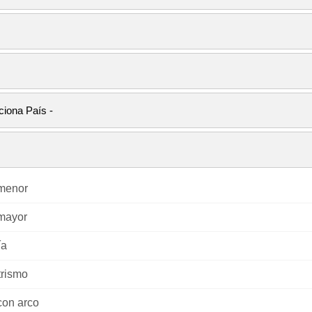
menor
mayor
ía
trismo
on arco