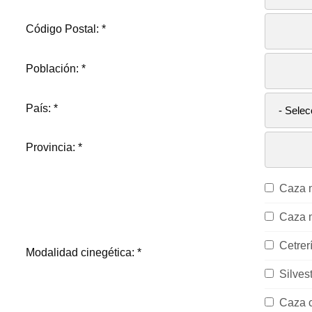
Código Postal:
*
Población:
*
País:
*
Provincia:
*
Caza 
Caza 
Cetrer
Modalidad cinegética:
*
Silves
Caza c